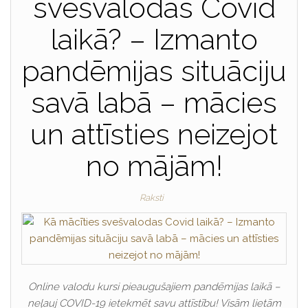
svešvalodas Covid
laikā? – Izmanto
pandēmijas situāciju
savā labā – mācies
un attīsties neizejot
no mājām!
Raksti
Online valodu kursi pieaugušajiem pandēmijas laikā –
neļauj COVID-19 ietekmēt savu attīstību! Visām lietām