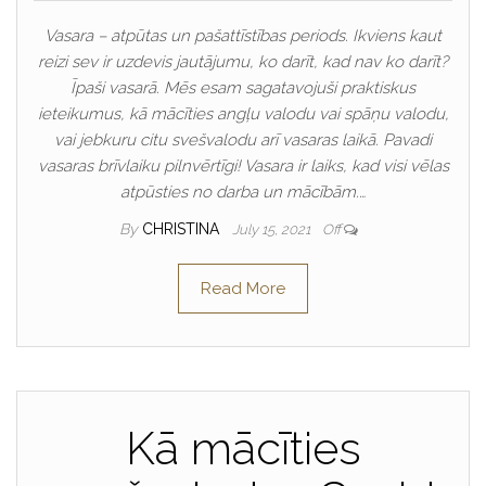
Vasara – atpūtas un pašattīstības periods. Ikviens kaut
reizi sev ir uzdevis jautājumu, ko darīt, kad nav ko darīt?
Īpaši vasarā. Mēs esam sagatavojuši praktiskus
ieteikumus, kā mācīties angļu valodu vai spāņu valodu,
vai jebkuru citu svešvalodu arī vasaras laikā. Pavadi
vasaras brīvlaiku pilnvērtīgi! Vasara ir laiks, kad visi vēlas
atpūsties no darba un mācībām.…
By
CHRISTINA
July 15, 2021
Off
Read More
Kā mācīties