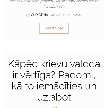
realizē tūkstošiem projektu, lai uzlabotu cilvēku dzīves
kvalitāti visā…
By
CHRISTINA
May 20, 2020
Off
Read More
Kāpēc krievu valoda
ir vērtīga? Padomi,
kā to iemācīties un
uzlabot