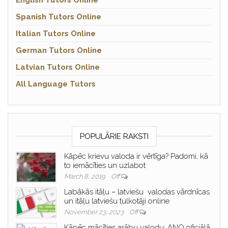
English Tutors Online
Spanish Tutors Online
Italian Tutors Online
German Tutors Online
Latvian Tutors Online
All Language Tutors
POPULĀRIE RAKSTI
Kāpēc krievu valoda ir vērtīga? Padomi, kā
to iemācīties un uzlabot
March 8, 2019
Off
Labākās itāļu – latviešu valodas vārdnīcas
un itāļu latviešu tulkotāji online
November 23, 2023
Off
Kāpēc mācīties arābu valodu: ANO oficiālā