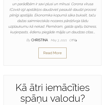
un parādībām ir savi plusi un mīnusi. Corona vīrusa
(Covid-19) apstākļos daudzviet pasaulē daudzi procesi
pilnīgi apstājās. Ekonomika kopumā sāka buksēt, taču
dažas saimnieciskās nozares pārdzīvoja tādu
uzplaukumu kā nekad. Piemēram, galda spēļu bizness,
kurjerpasts, ēdienu piegāde mājās un daudzas citas.…
By
CHRISTINA
May 3, 2021
Off
Read More
Kā ātri iemācīties
spāņu valodu?