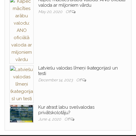
valoda ar miljoniem vārdu
May 20, 2020
Off
Latviešu valodas līmeņi (kategorijas) un
testi
December 14, 2023
Off
Kur atrast labu svešvalodas
privātskolotāju?
June 4, 2020
Off