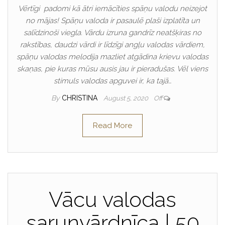
Vērtīgi padomi kā ātri iemācīties spāņu valodu neizejot
no mājas! Spāņu valoda ir pasaulē plaši izplatīta un
salīdzinoši viegla. Vārdu izruna gandrīz neatšķiras no
rakstības, daudzi vārdi ir līdzīgi angļu valodas vārdiem,
spāņu valodas melodija mazliet atgādina krievu valodas
skaņas, pie kuras mūsu ausis jau ir pieradušas. Vēl viens
stimuls valodas apguvei ir, ka tajā…
By
CHRISTINA
August 5, 2020
Off
Read More
Vācu valodas
sarunvārdnīca | 50