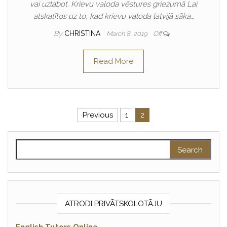
vai uzlabot. Krievu valoda vēstures griezumā Lai
atskatītos uz to, kad krievu valoda latvijā sāka…
By
CHRISTINA
March 8, 2019
Off
Read More
Posts pagination
Previous
1
2
Search for:
ATRODI PRIVĀTSKOLOTĀJU