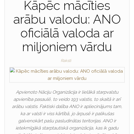
Kāpēc mācīties
arābu valodu: ANO
oficiālā valoda ar
miljoniem vārdu
Raksti
Apvienoto Nāciju Organizācija ir lielākā starpvalstu
apvienība pasaulē, to veido 193 valstis, to skaitā ir arī
arābu valstis. Faktiski dalība ANO ir apliecinājums tam,
ka ar valsti ir viss kārtībā, jo ārpusē ir palikušas
galvenokārt pašu pasludinātas teritorijas. ANO ir
ietekmīgākā starptautiskā organizācija, kas ik gadu