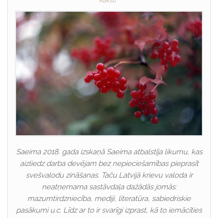
Raksti
Saeima 2018. gada izskaņā Saeima atbalstīja likumu, kas
aizliedz darba devējam bez nepieciešamības pieprasīt
svešvalodu zināšanas. Taču Latvijā krievu valoda ir
neatņemama sastāvdaļa dažādās jomās:
mazumtirdzniecība, mediji, literatūra, sabiedriskie
pasākumi u.c. Līdz ar to ir svarīgi izprast, kā to iemācīties