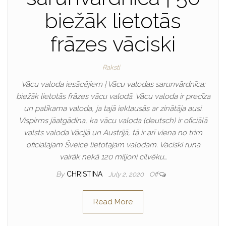
biežāk lietotās
frāzes vāciski
Raksti
Vācu valoda iesācējiem | Vācu valodas sarunvārdnīca:
biežāk lietotās frāzes vācu valodā. Vācu valoda ir precīza
un patīkama valoda, ja tajā ieklausās ar zinātāja ausi.
Vispirms jāatgādina, ka vācu valoda (deutsch) ir oficiālā
valsts valoda Vācijā un Austrijā, tā ir arī viena no trim
oficiālajām Šveicē lietotajām valodām. Vāciski runā
vairāk nekā 120 miljoni cilvēku…
By
CHRISTINA
July 2, 2020
Off
Read More