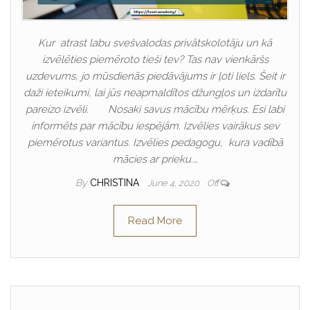
Kur atrast labu svešvalodas privātskolotāju un kā
izvēlēties piemēroto tieši tev? Tas nav vienkāršs
uzdevums, jo mūsdienās piedāvājums ir ļoti liels. Šeit ir
daži ieteikumi, lai jūs neapmaldītos džungļos un izdarītu
pareizo izvēli. Nosaki savus mācību mērķus. Esi labi
informēts par mācību iespējām. Izvēlies vairākus sev
piemērotus variantus. Izvēlies pedagogu, kura vadībā
mācies ar prieku.…
By
CHRISTINA
June 4, 2020
Off
Read More