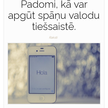
Padomi, kā var
apgūt spāņu valodu
tiešsaistē.
Raksti