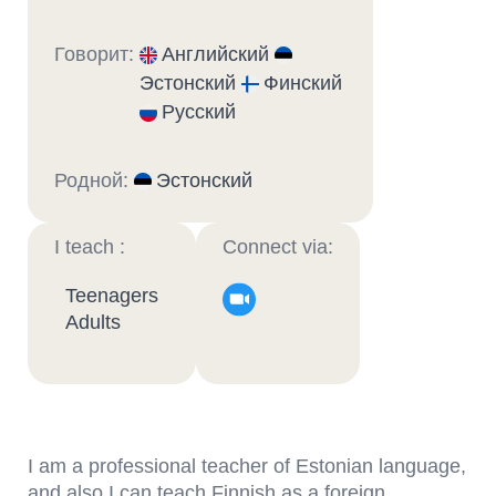
Говорит:
Английский
Эстонский
Финский
Русский
Родной:
Эстонский
I teach :
Connect via:
Teenagers
Adults
I am a professional teacher of Estonian language,
and also I can teach Finnish as a foreign