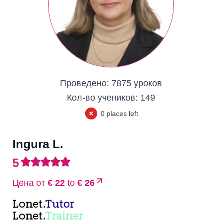
Проведено:
7875 уроков
Кол-во учеников:
149
0 places left
Ingura L.
5
Цена от
€ 22
to
€ 26
Lonet.
Tutor
Lonet.
Trainer