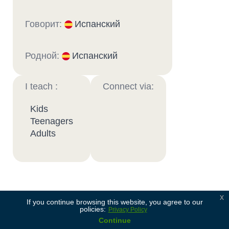
Говорит:
Испанский
Родной:
Испанский
I teach :
Connect via:
Kids
Teenagers
Adults
x
Soy profesor de niños y jóvenes, con 10 años de
If you continue browsing this website, you agree to our
policies:
Privacy Policy
experiencia en educación formal. Doy clases de
Continue
inmersión para todas las edades, desde el nivel