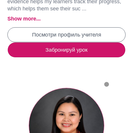
evidence helps my learners track their progress,
which helps them see their suc ...
Show more...
Посмотри профиль учителя
Забронируй урок