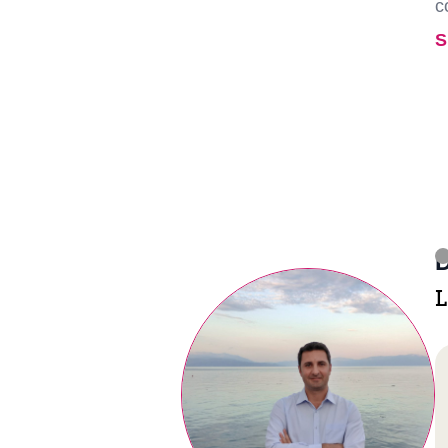
c
S
D
L