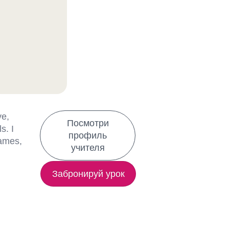
ve,
Посмотри
s. I
профиль
games,
учителя
Забронируй урок