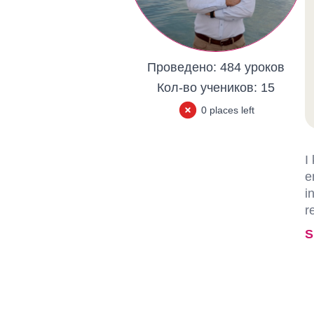
Проведено:
484 уроков
Кол-во учеников:
15
0 places left
I
e
i
r
S