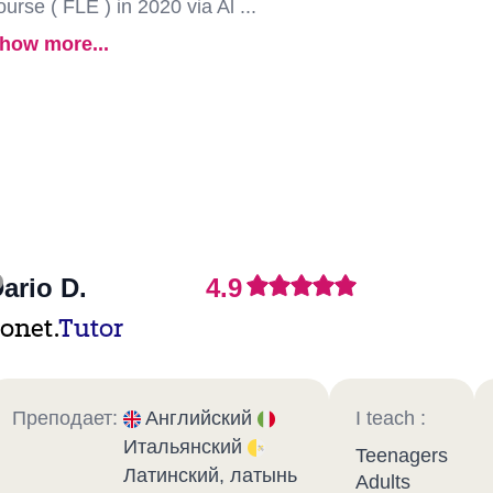
ourse ( FLE ) in 2020 via Al ...
how more...
ario D.
4.9
onet.
Tutor
Преподает:
Английский
I teach :
Итальянский
Teenagers
Латинский, латынь
Adults