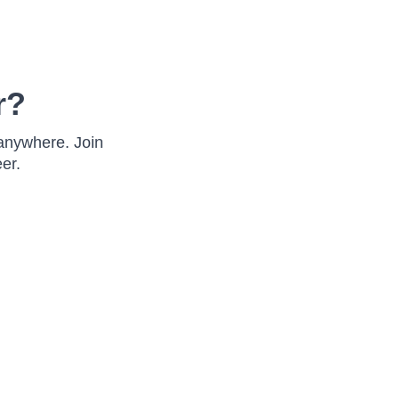
r?
anywhere. Join
er.