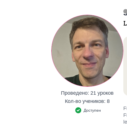
S
L
Проведено:
21 уроков
Кол-во учеников:
8
F
Доступен
F
l