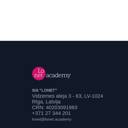
SIA "LONET"
Vidzemes aleja 3 - 63, LV-1024
Rīga, Latvija
CRN: 40203091983
+371 27 344 201
lonet@lonet.academy