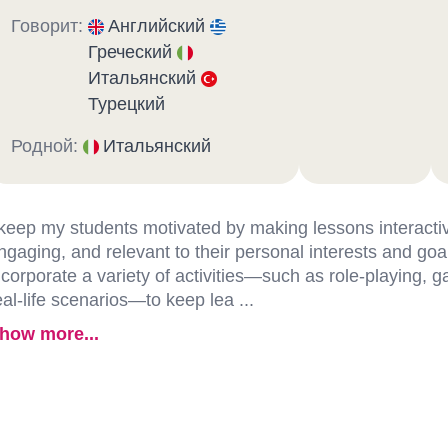
Говорит:
Английский
Греческий
Итальянский
Турецкий
Родной:
Итальянский
 keep my students motivated by making lessons interacti
ngaging, and relevant to their personal interests and goal
ncorporate a variety of activities—such as role-playing, 
eal-life scenarios—to keep lea ...
how more...