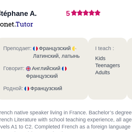
téphane A.
5
onet.
Tutor
Преподает:
Французский
I teach :
Латинский, латынь
Kids
Teenagers
Говорит:
Английский
Adults
Французский
Родной:
Французский
rench native speaker living in France. Bachelor’s degree
rench Literature with school teaching experience, all ag
evels A1 to C2. Completed French as a foreign language 