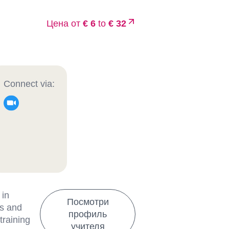
Цена от
€ 6
to
€ 32
Connect via:
 in
Посмотри
es and
профиль
training
учителя