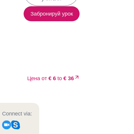
Забронируй урок
Цена от
€ 6
to
€ 36
Connect via: