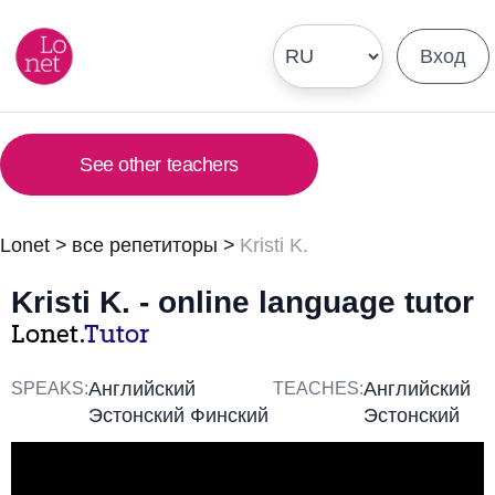
Вход
See other teachers
Lonet
>
все репетиторы
>
Kristi K.
Kristi K. - online language tutor
Lonet.
Tutor
Английский
Английский
SPEAKS:
TEACHES:
Эстонский Финский
Эстонский