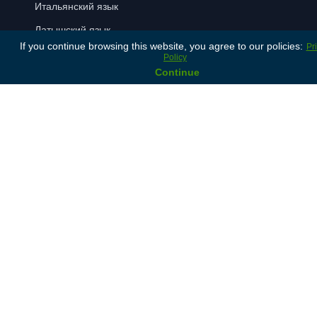
Итальянский язык
Латышский язык
If you continue browsing this website, you agree to our policies:
Pr
Русский язык
Policy
Continue
Испанский язык
Способы оплаты
Положения и условия
Политика
приватности
© 2024 Lonet. All rights reserved.