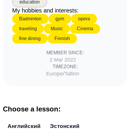
education
My hobbies and interests:
Badminton
gym
opera
traveling
Music
Cinema
fine dining
Finnish
MEMBER SINCE:
2 Mar 2022
TIMEZONE:
Europe/Tallinn
Choose a lesson:
Английский
Эстонский