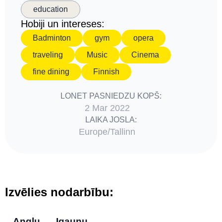
education
Hobiji un intereses:
Badminton
gym
opera
traveling
Music
Cinema
fine dining
Finnish
LONET PASNIEDZU KOPŠ:
2 Mar 2022
LAIKA JOSLA:
Europe/Tallinn
Izvēlies nodarbību:
Angļu
Igauņu