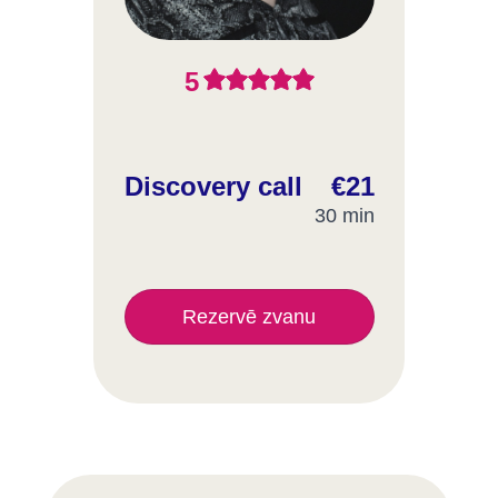
5
Discovery call
€21
30 min
Rezervē zvanu