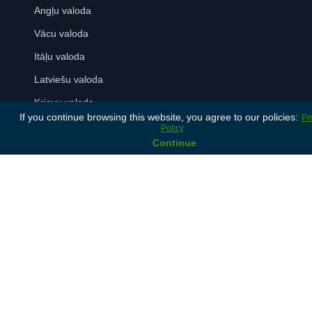
Angļu valoda
Vācu valoda
Itāļu valoda
Latviešu valoda
Krievu valoda
If you continue browsing this website, you agree to our policies:
Pr
Spāņu valoda
Policy
Continue
Māksājumu iespējas
Noteikumi un nosacījumi
Privātumu
politika
© 2024 Lonet. All rights reserved.