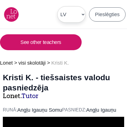
Pieslēgties
See other teachers
Lonet
>
visi skolotāji
>
Kristi K.
Kristi K. - tiešsaistes valodu
pasniedzēja
Lonet.
Tutor
Angļu Igauņu Somu
Angļu Igauņu
RUNĀ:
PASNIEDZ: