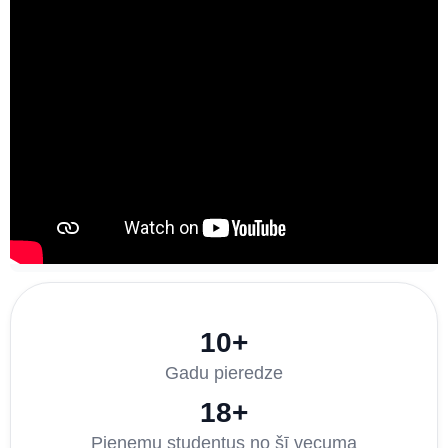
10+
Gadu pieredze
18+
Pieņemu studentus no šī vecuma