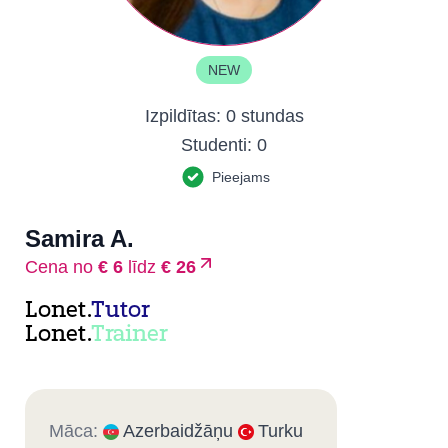
NEW
Izpildītas:
0 stundas
Studenti:
0
Pieejams
Samira A.
Cena no
€ 6
līdz
€ 26
Lonet.
Tutor
Lonet.
Trainer
Māca:
Azerbaidžāņu
Turku