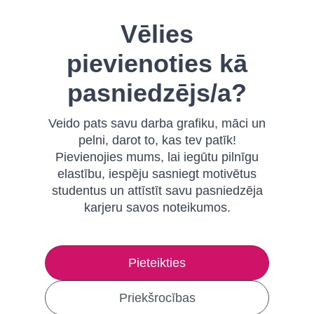
Vēlies
pievienoties kā
pasniedzējs/a?
Veido pats savu darba grafiku, māci un
pelni, darot to, kas tev patīk!
Pievienojies mums, lai iegūtu pilnīgu
elastību, iespēju sasniegt motivētus
studentus un attīstīt savu pasniedzēja
karjeru savos noteikumos.
Pieteikties
Priekšrocības