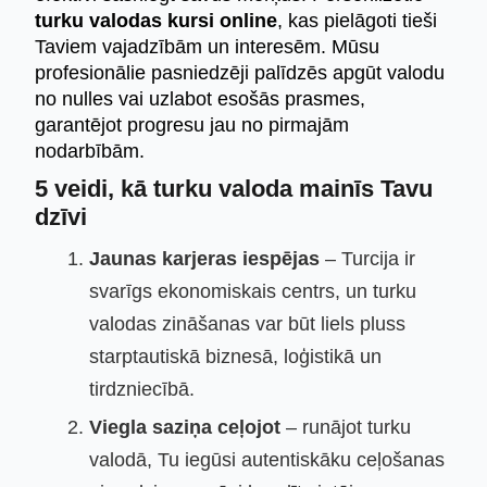
turku valodas kursi online
, kas pielāgoti tieši
Taviem vajadzībām un interesēm. Mūsu
profesionālie pasniedzēji palīdzēs apgūt valodu
no nulles vai uzlabot esošās prasmes,
garantējot progresu jau no pirmajām
nodarbībām.
5 veidi, kā turku valoda mainīs Tavu
dzīvi
Jaunas karjeras iespējas
– Turcija ir
svarīgs ekonomiskais centrs, un turku
valodas zināšanas var būt liels pluss
starptautiskā biznesā, loģistikā un
tirdzniecībā.
Viegla saziņa ceļojot
– runājot turku
valodā, Tu iegūsi autentiskāku ceļošanas