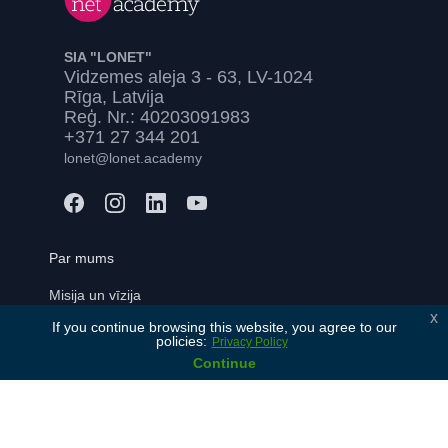
SIA "LONET"
Vidzemes aleja 3 - 63, LV-1024
Rīga, Latvija
Reģ. Nr.: 40203091983
+371 27 344 201
lonet@lonet.academy
Par mums
Misija un vīzija
x
If you continue browsing this website, you agree to our
Mūsu vērtības
policies:
Privacy Policy
Vēsture
Continue
Mūsu partneri
Kontakti