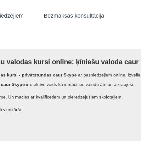
iedzējiem
Bezmaksas konsultācija
u valodas kursi online: ķīniešu valoda cau
das kursi - privātstundas caur Skype
ar pasniedzējiem online. Izvēli
 caur Skype
ir efektīvs veids kā iemācīties valodu ātri un aizraujoši.
pe. Un mācies ar kvalificētiem un pieredzējušiem skolotājiem.
i vienkārši: