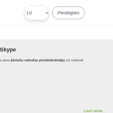
Pieslēgties
r Skype
es savu
ķīniešu valodas privātskolotāju
un rezervē
Lasīt vairāk
...