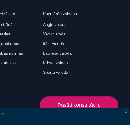
edzējiem
Populārās valodas
 strādā
Angļu valoda
rēties
Vācu valoda
 jautājumus
Itāļu valoda
ības normas
Latviešu valoda
s kodekss
Krievu valoda
Spāņu valoda
Pasūti konsultāciju
x
icy
© 2024 Lonet. All rights reserved.