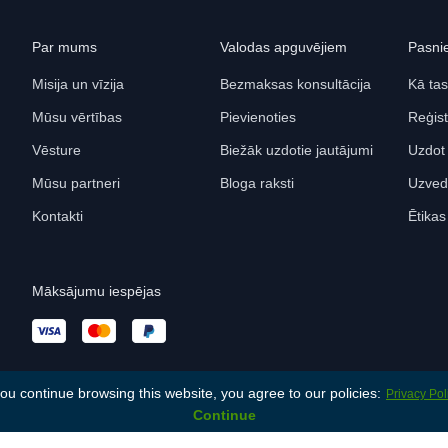
Par mums
Valodas apguvējiem
Pasni
Misija un vīzija
Bezmaksas konsultācija
Kā tas
Mūsu vērtības
Pievienoties
Reģist
Vēsture
Biežāk uzdotie jautājumi
Uzdot
Mūsu partneri
Bloga raksti
Uzved
Kontakti
Ētika
Māksājumu iespējas
you continue browsing this website, you agree to our policies:
Privacy Pol
Continue