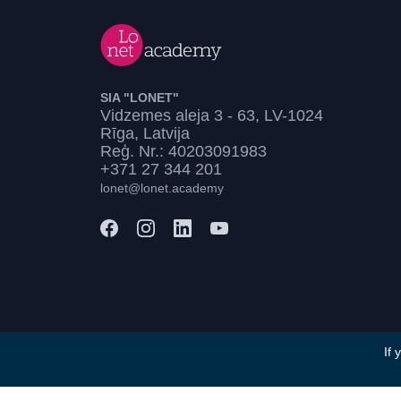
SIA "LONET"
Vidzemes aleja 3 - 63, LV-1024
Rīga, Latvija
Reģ. Nr.: 40203091983
+371 27 344 201
lonet@lonet.academy
If 
Noteikumi un nosacījumi
Privātumu politika