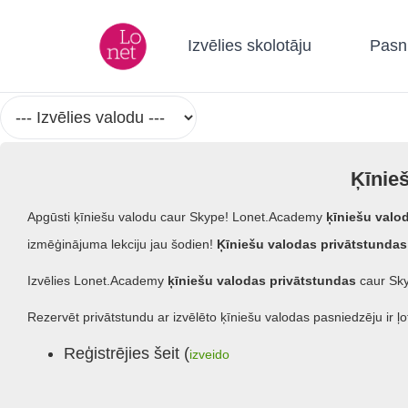
Izvēlies skolotāju
Pasn
Ķīnieš
Apgūsti ķīniešu valodu caur Skype! Lonet.Academy
ķīniešu valo
izmēģinājuma lekciju jau šodien!
Ķīniešu valodas privātstundas
Izvēlies Lonet.Academy
ķīniešu valodas privātstundas
caur Sky
Rezervēt privātstundu ar izvēlēto ķīniešu valodas pasniedzēju ir ļot
Reģistrējies šeit (
izveido