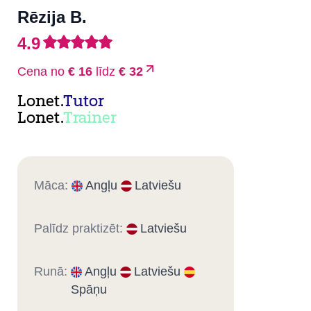
Rēzija B.
4.9
Cena no
€ 16
līdz
€ 32
Lonet.
Tutor
Lonet.
Trainer
Māca:
Angļu
Latviešu
Palīdz praktizēt:
Latviešu
Runā:
Angļu
Latviešu
Spāņu