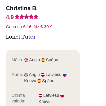
Christina B.
4.9
Cena no
€ 16
līdz
€ 39
Lonet.
Tutor
Māca:
Angļu
Spāņu
Runā:
Angļu
Latviešu
Krievu
Spāņu
Dzimtā
Latviešu
valoda:
Krievu