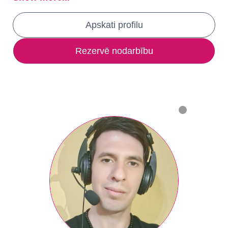
Apskati profilu
Rezervē nodarbību