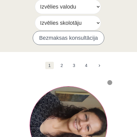
Bezmaksas konsultācija
›
1
2
3
4