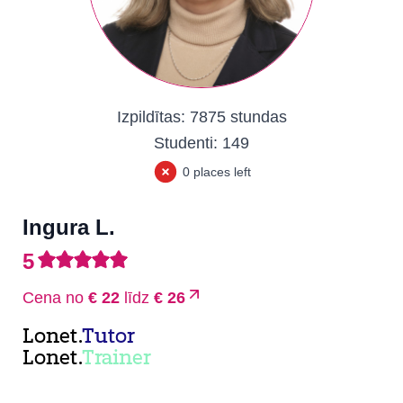
Izpildītas:
7875 stundas
Studenti:
149
0 places left
Ingura L.
5
Cena no
€ 22
līdz
€ 26
Lonet.
Tutor
Lonet.
Trainer