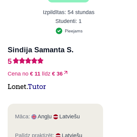
Izpildītas:
54 stundas
Studenti:
1
Pieejams
Sindija Samanta S.
5
Cena no
€ 11
līdz
€ 36
Lonet.
Tutor
Māca:
Angļu
Latviešu
Palīdz praktizēt:
Latviešu