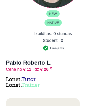
NEW
NATIVE
Izpildītas:
0 stundas
Studenti:
0
Pieejams
Pablo Roberto L.
Cena no
€ 11
līdz
€ 26
Lonet.
Tutor
Lonet.
Trainer