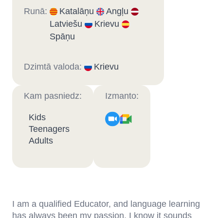
Runā:
Katalāņu
Angļu
Latviešu
Krievu
Spāņu
Dzimtā valoda:
Krievu
Kam pasniedz:
Izmanto:
Kids
Teenagers
Adults
I am a qualified Educator, and language learning
has always been my passion. I know it sounds