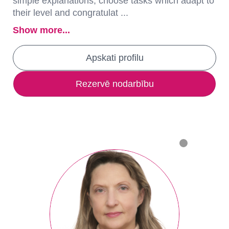
simple explanations, choose tasks which adapt to
their level and congratulat ...
Show more...
Apskati profilu
Rezervē nodarbību