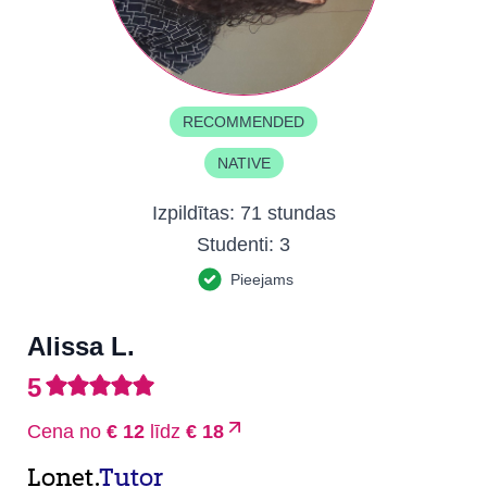
RECOMMENDED
NATIVE
Izpildītas:
71 stundas
Studenti:
3
Pieejams
Alissa L.
5
Cena no
€ 12
līdz
€ 18
Lonet.
Tutor