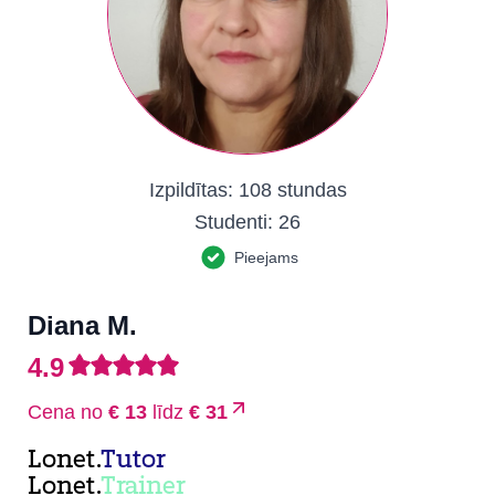
Izpildītas:
108 stundas
Studenti:
26
Pieejams
Diana M.
4.9
Cena no
€ 13
līdz
€ 31
Lonet.
Tutor
Lonet.
Trainer