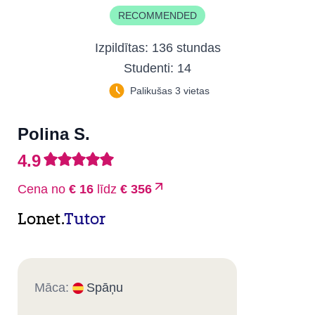
RECOMMENDED
Izpildītas:
136 stundas
Studenti:
14
Palikušas 3 vietas
Polina S.
4.9
Cena no
€ 16
līdz
€ 356
Lonet.
Tutor
Māca:
Spāņu