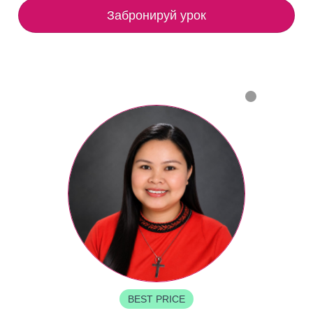
Забронируй урок
BEST PRICE