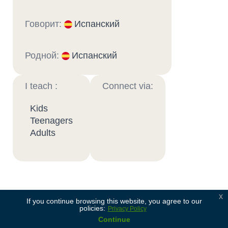
Говорит:
Испанский
Родной:
Испанский
I teach :
Connect via:
Kids
Teenagers
Adults
x
Soy profesor de niños y jóvenes, con 10 años de
If you continue browsing this website, you agree to our
policies:
Privacy Policy
experiencia en educación formal. Doy clases de
Continue
inmersión para todas las edades, desde el nivel