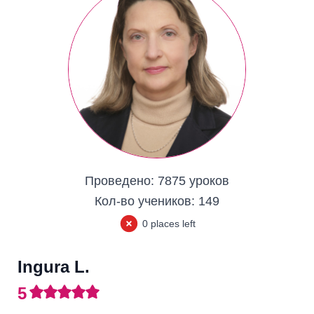
Проведено:
7875 уроков
Кол-во учеников:
149
0 places left
Ingura L.
5