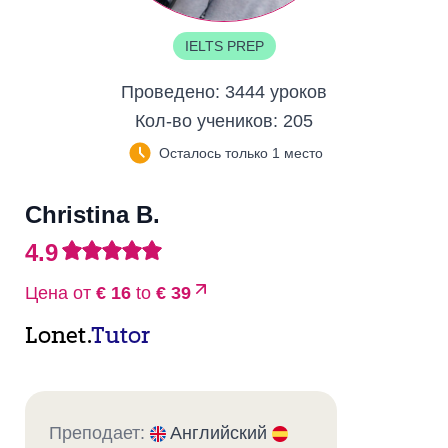
IELTS PREP
Проведено:
3444 уроков
Кол-во учеников:
205
Осталось только 1 место
Christina B.
4.9
Цена от
€ 16
to
€ 39
Lonet.
Tutor
Преподает:
Английский