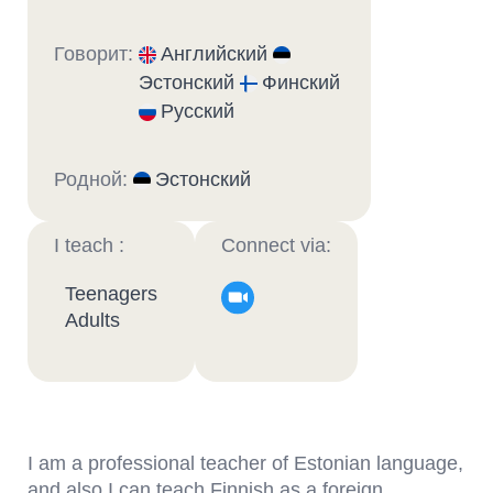
Говорит:
Английский
Эстонский
Финский
Русский
Родной:
Эстонский
I teach :
Connect via:
Teenagers
Adults
I am a professional teacher of Estonian language,
and also I can teach Finnish as a foreign