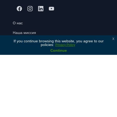
О нас
Наша миссия
x
If you continue browsing this website, you agree to our
Ценности
policies:
Privacy Policy
История
Continue
Партнеры
Контакты
Для учеников
Бесплатная консультация
Зарегистрироваться
Часто задаваемые вопросы
Блог