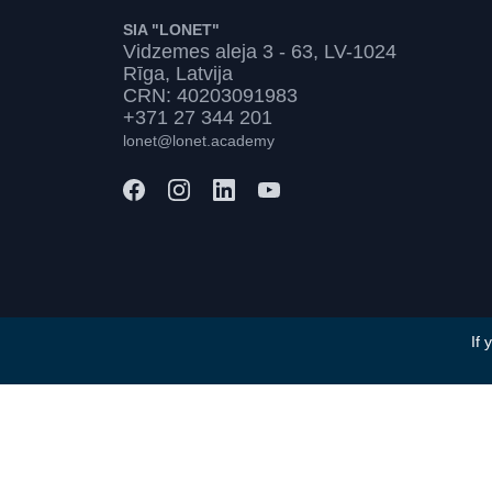
SIA "LONET"
Vidzemes aleja 3 - 63, LV-1024
Rīga, Latvija
CRN: 40203091983
+371 27 344 201
lonet@lonet.academy
If 
Положения и условия
Политика приватности