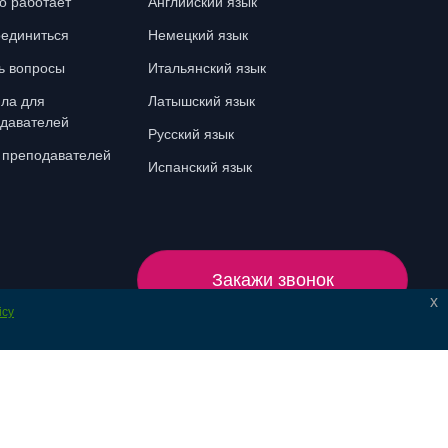
то работает
Английский язык
единиться
Немецкий язык
ь вопросы
Итальянский язык
ла для
Латышский язык
давателей
Русский язык
 преподавателей
Испанский язык
Закажи звонок
x
icy
© 2024 Lonet. All rights reserved.