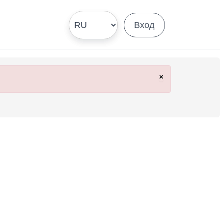
Вход
×