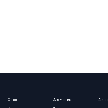
О нас
Для учеников
Для п