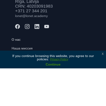
Rīga, Latvija
CRN: 40203091983
+371 27 344 201
lonet@lonet.academy
О нас
Наша миссия
x
If you continue browsing this website, you agree to our
Ценности
policies:
Privacy Policy
История
Continue
Партнеры
Контакты
Для учеников
Бесплатная консультация