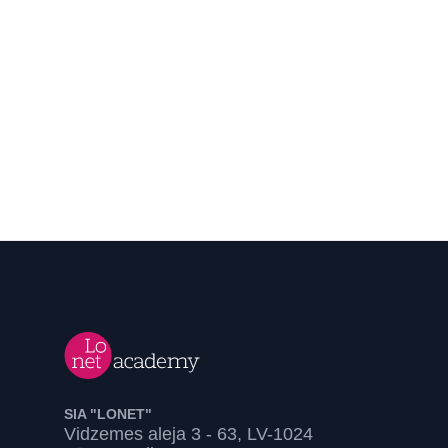
SIA "LONET"
Vidzemes aleja 3 - 63, LV-1024