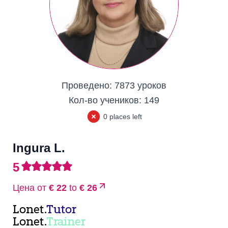
Проведено:
7873 уроков
Кол-во учеников:
149
0 places left
Ingura L.
5
Цена от
€ 22
to
€ 26
Lonet.
Tutor
Lonet.
Trainer