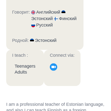
Говорит:
Английский
Эстонский
Финский
Русский
Родной:
Эстонский
I teach :
Connect via:
Teenagers
Adults
I am a professional teacher of Estonian language,
and also I can teach Finnish as a foreign