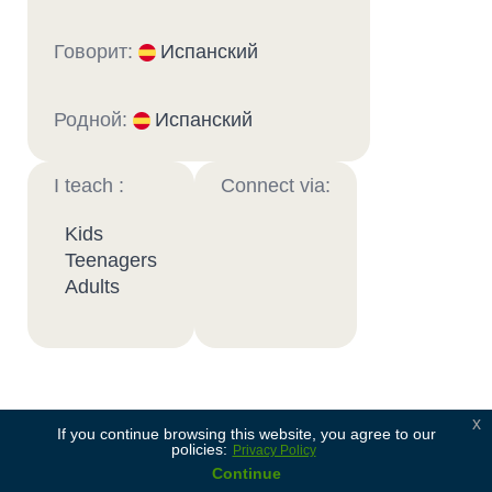
Говорит:
Испанский
Родной:
Испанский
I teach :
Connect via:
Kids
Teenagers
Adults
x
Soy profesor de niños y jóvenes, con 10 años de
If you continue browsing this website, you agree to our
policies:
Privacy Policy
experiencia en educación formal. Doy clases de
Continue
inmersión para todas las edades, desde el nivel