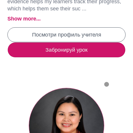
evidence helps my learners track their progress,
which helps them see their suc ...
Show more...
Посмотри профиль учителя
Забронируй урок