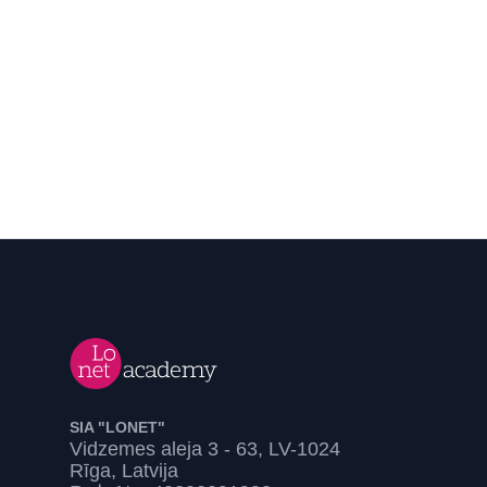
SIA "LONET"
Vidzemes aleja 3 - 63, LV-1024
Rīga, Latvija