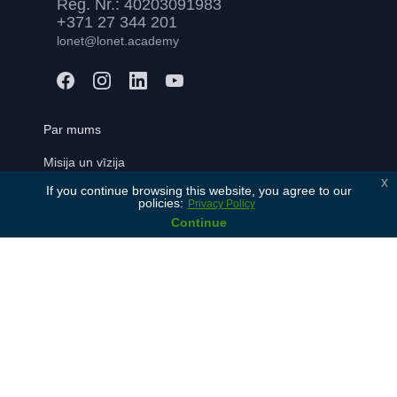
Reģ. Nr.: 40203091983
+371 27 344 201
lonet@lonet.academy
Par mums
Misija un vīzija
x
If you continue browsing this website, you agree to our
Mūsu vērtības
policies:
Privacy Policy
Vēsture
Continue
Mūsu partneri
Kontakti
Valodas apguvējiem
Bezmaksas konsultācija
Pievienoties