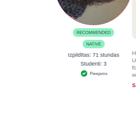
RECOMMENDED
NATIVE
H
Izpildītas:
71 stundas
U
Studenti:
3
f
Pieejams
w
S