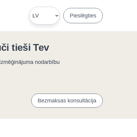
Pieslēgties
či tieši Tev
ē izmēģinājuma nodarbību
Bezmaksas konsultācija