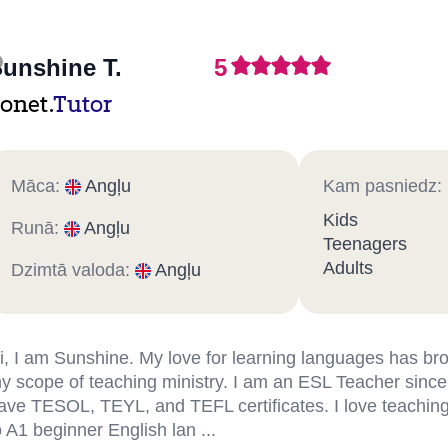
unshine T.
5
onet.
Tutor
Māca:
Angļu
Kam pasniedz:
Kids
Runā:
Angļu
Teenagers
Adults
Dzimtā valoda:
Angļu
i, I am Sunshine. My love for learning languages has b
y scope of teaching ministry. I am an ESL Teacher since
ave TESOL, TEYL, and TEFL certificates. I love teachin
o A1 beginner English lan ...