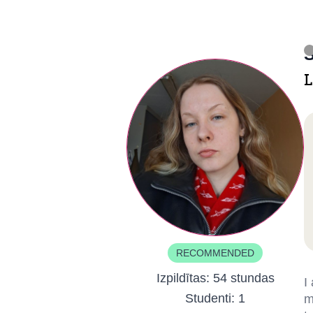
S
L
RECOMMENDED
Izpildītas:
54 stundas
I
Studenti:
1
m