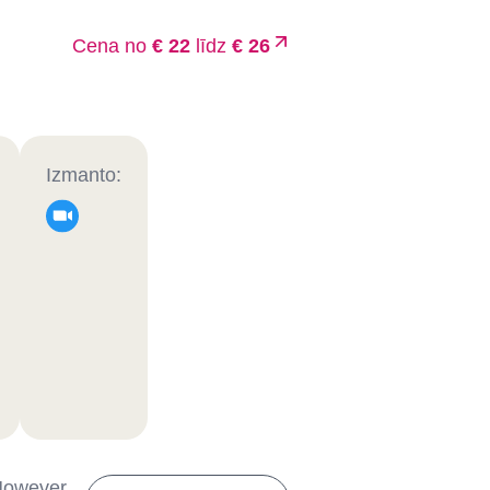
Cena no
€ 22
līdz
€ 26
Izmanto:
 However,