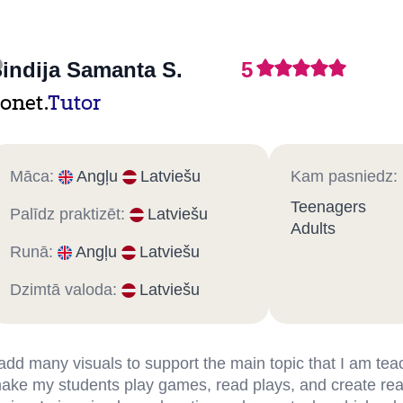
indija Samanta S.
5
onet.
Tutor
Māca:
Angļu
Latviešu
Kam pasniedz:
Teenagers
Palīdz praktizēt:
Latviešu
Adults
Runā:
Angļu
Latviešu
Dzimtā valoda:
Latviešu
 add many visuals to support the main topic that I am teac
ake my students play games, read plays, and create real