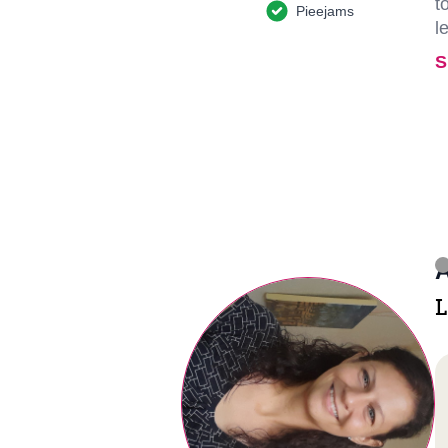
t
Pieejams
l
S
A
L