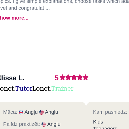
opics. I give simple explanations, choose tasks which adap
evel and congratulat ...
how more...
lissa L.
5
onet.
Tutor
Lonet.
Trainer
Māca:
Angļu
Angļu
Kam pasniedz:
Kids
Palīdz praktizēt:
Angļu
Teenagers