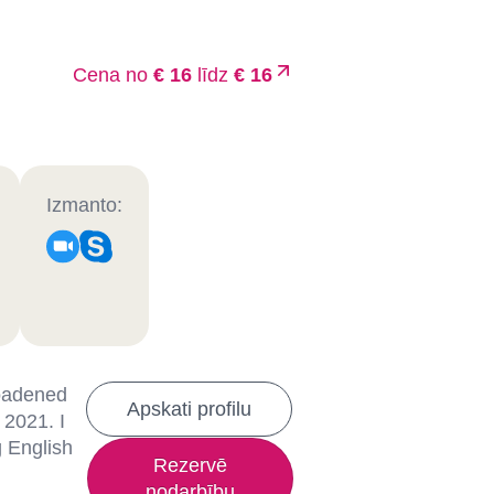
Cena no
€ 16
līdz
€ 16
Izmanto:
roadened
Apskati profilu
 2021. I
g English
Rezervē
nodarbību