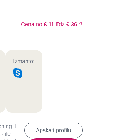
Cena no
€ 11
līdz
€ 36
Izmanto:
hing. I
Apskati profilu
-life