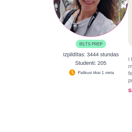
IELTS PREP
Izpildītas:
3444 stundas
I
Studenti:
205
m
Palikusi tikai 1 vieta
f
p
S