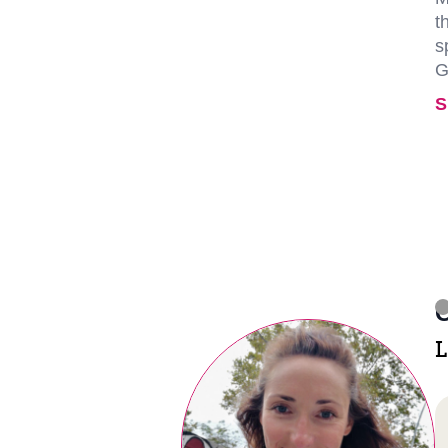
t
s
G
S
C
L