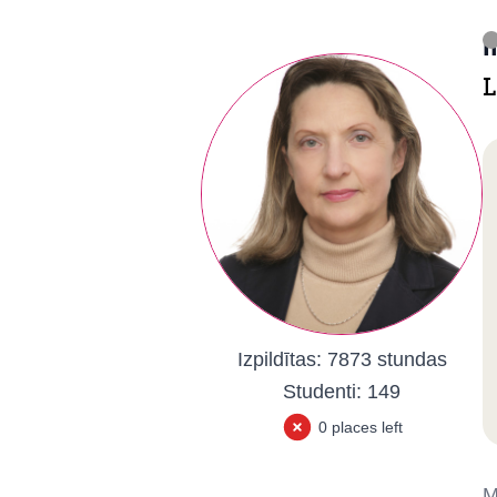
I
L
Izpildītas:
7873 stundas
Studenti:
149
0 places left
M