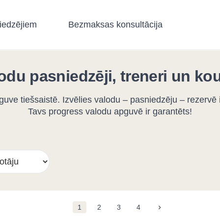
iedzējiem
Bezmaksas konsultācija
lodu pasniedzēji, treneri un kou
guve tiešsaistē. Izvēlies valodu – pasniedzēju – rezerv
Tavs progress valodu apguvē ir garantēts!
›
1
2
3
4