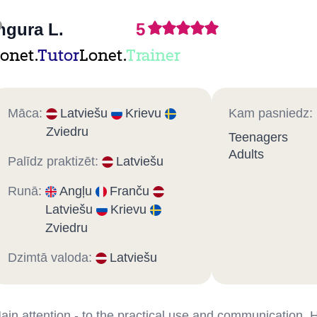
ngura L.
5
onet.
Tutor
Lonet.
Trainer
Māca:
Latviešu
Krievu
Kam pasniedz:
Zviedru
Teenagers
Adults
Palīdz praktizēt:
Latviešu
Runā:
Angļu
Franču
Latviešu
Krievu
Zviedru
Dzimtā valoda:
Latviešu
ain attention - to the practical use and communication.