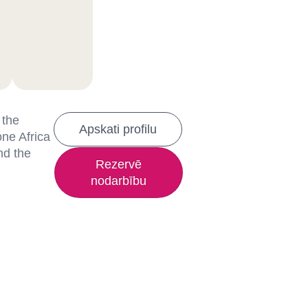
 the
Apskati profilu
one Africa
nd the
Rezervē
nodarbību