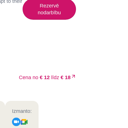
t to their
Rezervē
nodarbību
Cena no
€ 12
līdz
€ 18
Izmanto: