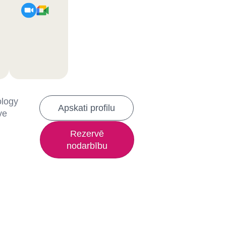
ology
Apskati profilu
ve
Rezervē
nodarbību