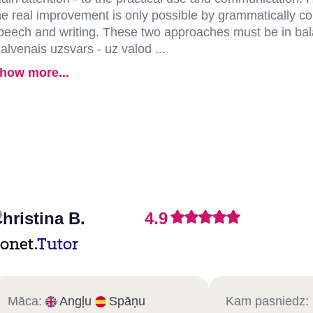
he real improvement is only possible by grammatically co
peech and writing. These two approaches must be in ba
alvenais uzsvars - uz valod ...
how more...
hristina B.
4.9
onet.
Tutor
Māca:
Angļu
Spāņu
Kam pasniedz: