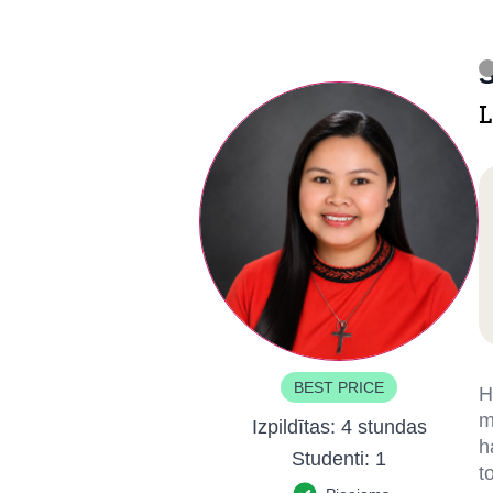
S
L
BEST PRICE
H
m
Izpildītas:
4 stundas
h
Studenti:
1
t