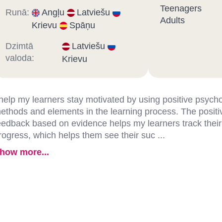
Teenagers
Runā:
Angļu
Latviešu
Adults
Krievu
Spāņu
Dzimtā
Latviešu
valoda:
Krievu
 help my learners stay motivated by using positive psych
ethods and elements in the learning process. The positi
eedback based on evidence helps my learners track their
rogress, which helps them see their suc ...
how more...