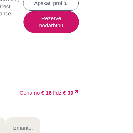
Apskati profilu
rrect
lance.
Rezervē
nodarbību
Cena no
€ 16
līdz
€ 39
Izmanto: