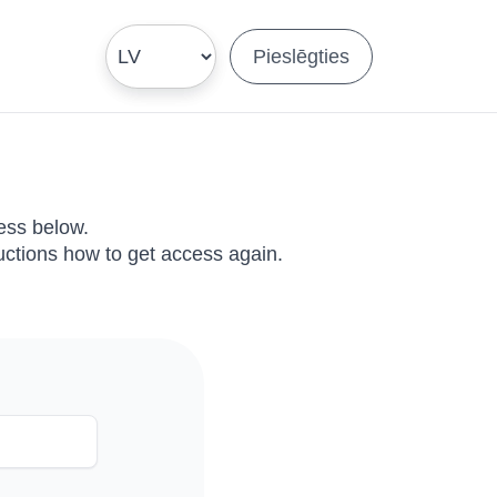
Pieslēgties
ess below.
ructions how to get access again.