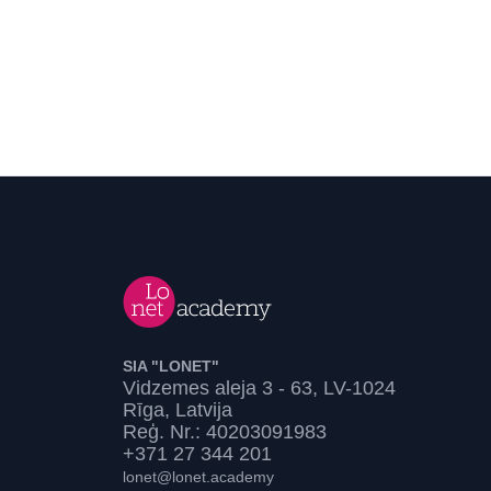
SIA "LONET"
Vidzemes aleja 3 - 63, LV-1024
Rīga, Latvija
Reģ. Nr.: 40203091983
+371 27 344 201
lonet@lonet.academy