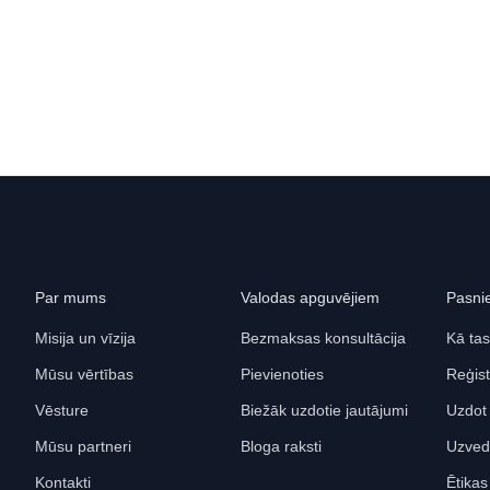
Par mums
Valodas apguvējiem
Pasni
Misija un vīzija
Bezmaksas konsultācija
Kā tas
Mūsu vērtības
Pievienoties
Reģist
Vēsture
Biežāk uzdotie jautājumi
Uzdot
Mūsu partneri
Bloga raksti
Uzved
Kontakti
Ētika