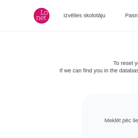
Izvēlies skolotāju
Pasn
To reset 
If we can find you in the databa
Meklēt pēc li