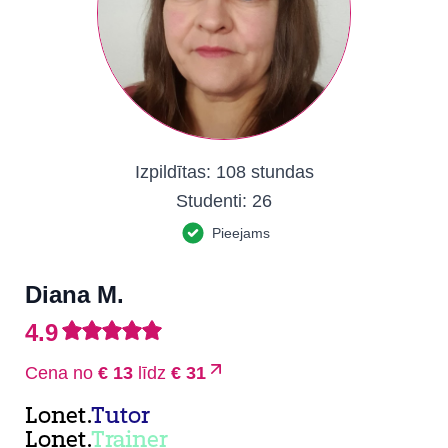
Izpildītas:
108 stundas
Studenti:
26
Pieejams
Diana M.
4.9
Cena no
€ 13
līdz
€ 31
Lonet.
Tutor
Lonet.
Trainer