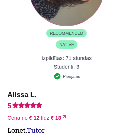
RECOMMENDED
NATIVE
Izpildītas:
71 stundas
Studenti:
3
Pieejams
Alissa L.
5
Cena no
€ 12
līdz
€ 18
Lonet.
Tutor