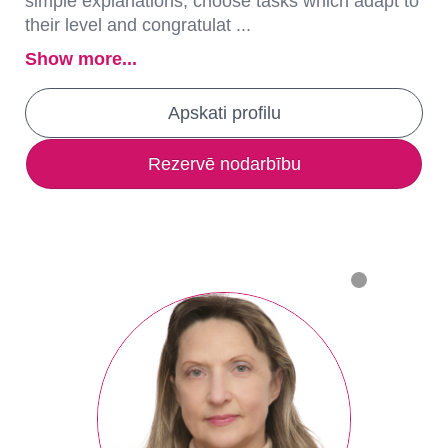
simple explanations, choose tasks which adapt to
their level and congratulat ...
Show more...
Apskati profilu
Rezervē nodarbību