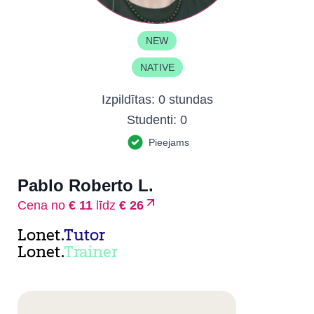
NEW
NATIVE
Izpildītas:
0 stundas
Studenti:
0
Pieejams
Pablo Roberto L.
Cena no
€ 11
līdz
€ 26
Lonet.
Tutor
Lonet.
Trainer