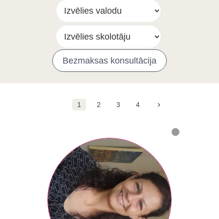
Bezmaksas konsultācija
›
1
2
3
4