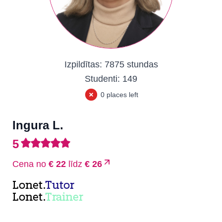
Izpildītas:
7875 stundas
Studenti:
149
0 places left
Ingura L.
5
Cena no
€ 22
līdz
€ 26
Lonet.
Tutor
Lonet.
Trainer