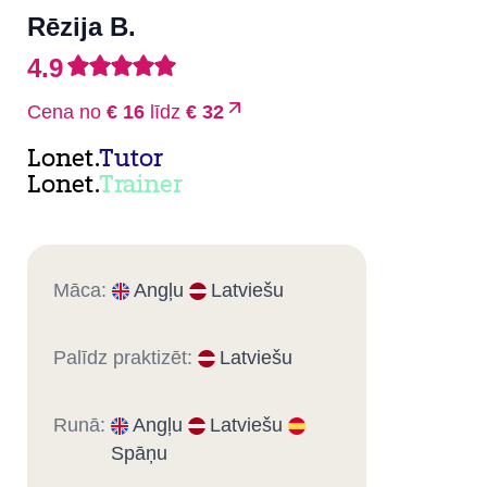
Rēzija B.
4.9
Cena no
€ 16
līdz
€ 32
Lonet.
Tutor
Lonet.
Trainer
Māca:
Angļu
Latviešu
Palīdz praktizēt:
Latviešu
Runā:
Angļu
Latviešu
Spāņu