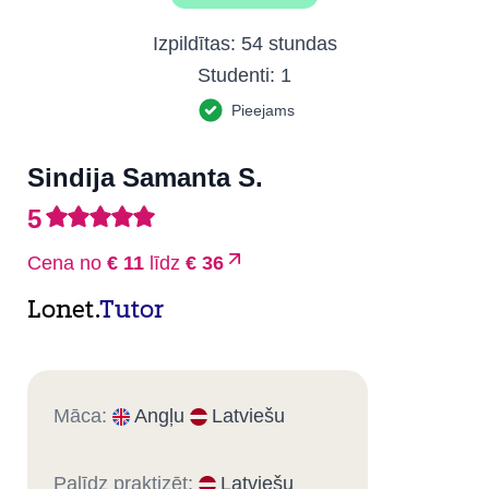
Izpildītas:
54 stundas
Studenti:
1
Pieejams
Sindija Samanta S.
5
Cena no
€ 11
līdz
€ 36
Lonet.
Tutor
Māca:
Angļu
Latviešu
Palīdz praktizēt:
Latviešu