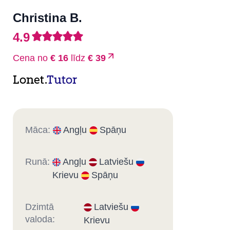
Christina B.
4.9
Cena no
€ 16
līdz
€ 39
Lonet.
Tutor
Māca:
Angļu
Spāņu
Runā:
Angļu
Latviešu
Krievu
Spāņu
Dzimtā
Latviešu
valoda:
Krievu