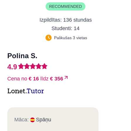
RECOMMENDED
Izpildītas:
136 stundas
Studenti:
14
Palikušas 3 vietas
Polina S.
4.9
Cena no
€ 16
līdz
€ 356
Lonet.
Tutor
Māca:
Spāņu