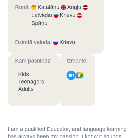
Runā:
Katalāņu
Angļu
Latviešu
Krievu
Spāņu
Dzimtā valoda:
Krievu
Kam pasniedz:
Izmanto:
Kids
Teenagers
Adults
I am a qualified Educator, and language learning
has always been my passion. I know it sounds