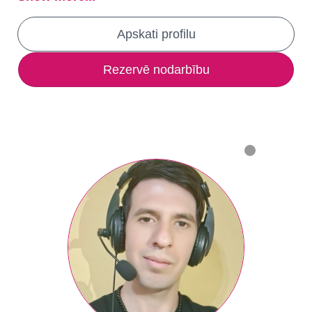
Apskati profilu
Rezervē nodarbību