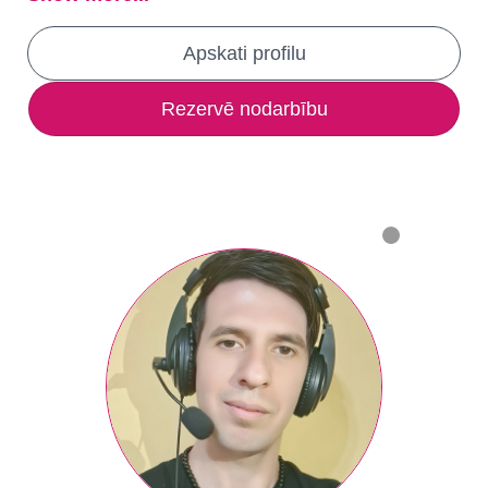
Apskati profilu
Rezervē nodarbību