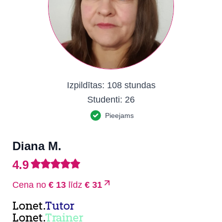
Izpildītas:
108 stundas
Studenti:
26
Pieejams
Diana M.
4.9
Cena no
€ 13
līdz
€ 31
Lonet.
Tutor
Lonet.
Trainer