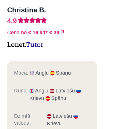
Christina B.
4.9
Cena no
€ 16
līdz
€ 39
Lonet.
Tutor
Māca:
Angļu
Spāņu
Runā:
Angļu
Latviešu
Krievu
Spāņu
Dzimtā
Latviešu
valoda:
Krievu