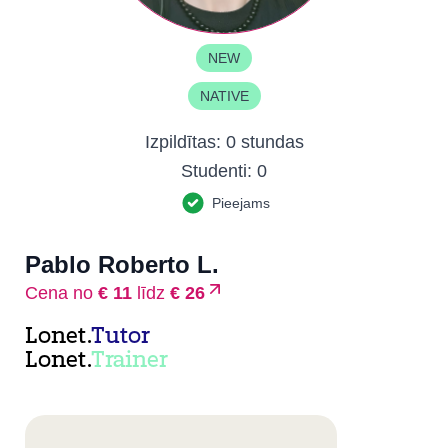
NEW
NATIVE
Izpildītas:
0 stundas
Studenti:
0
Pieejams
Pablo Roberto L.
Cena no
€ 11
līdz
€ 26
Lonet.
Tutor
Lonet.
Trainer