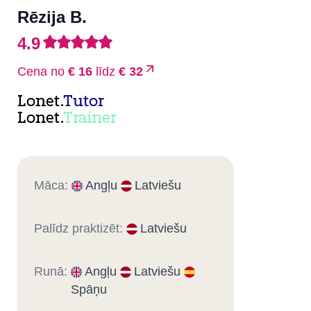
Rēzija B.
4.9
Cena no
€ 16
līdz
€ 32
Lonet.
Tutor
Lonet.
Trainer
Māca:
Angļu
Latviešu
Palīdz praktizēt:
Latviešu
Runā:
Angļu
Latviešu
Spāņu