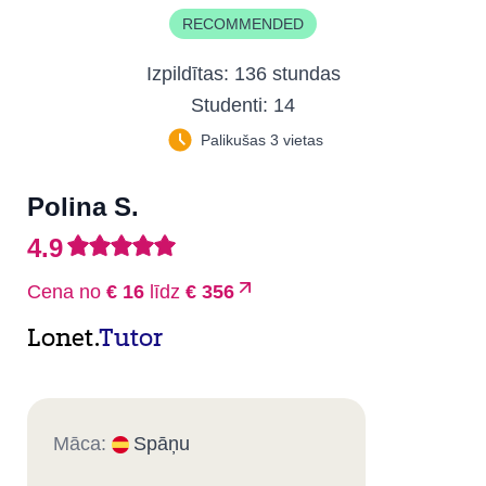
RECOMMENDED
Izpildītas:
136 stundas
Studenti:
14
Palikušas 3 vietas
Polina S.
4.9
Cena no
€ 16
līdz
€ 356
Lonet.
Tutor
Māca:
Spāņu