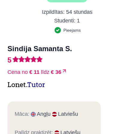
Izpildītas:
54 stundas
Studenti:
1
Pieejams
Sindija Samanta S.
5
Cena no
€ 11
līdz
€ 36
Lonet.
Tutor
Māca:
Angļu
Latviešu
Palīdz praktizēt:
Latviešu