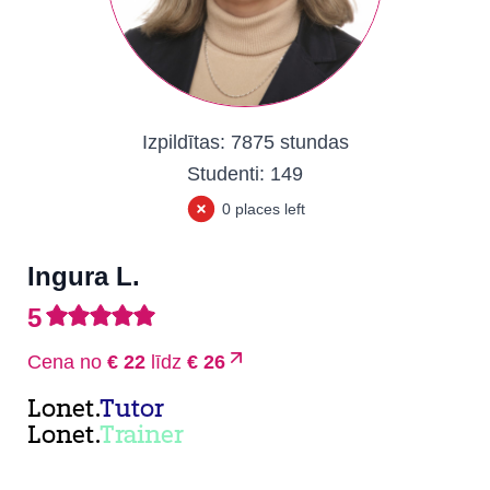
Izpildītas:
7875 stundas
Studenti:
149
0 places left
Ingura L.
5
Cena no
€ 22
līdz
€ 26
Lonet.
Tutor
Lonet.
Trainer