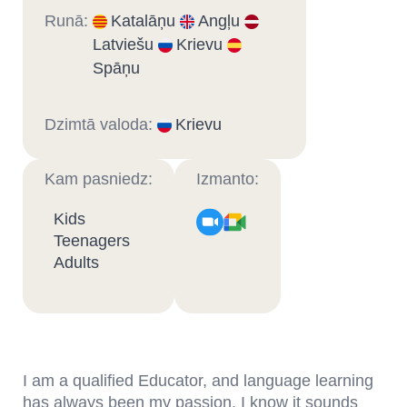
Runā:
Katalāņu
Angļu
Latviešu
Krievu
Spāņu
Dzimtā valoda:
Krievu
Kam pasniedz:
Izmanto:
Kids
Teenagers
Adults
I am a qualified Educator, and language learning
has always been my passion. I know it sounds