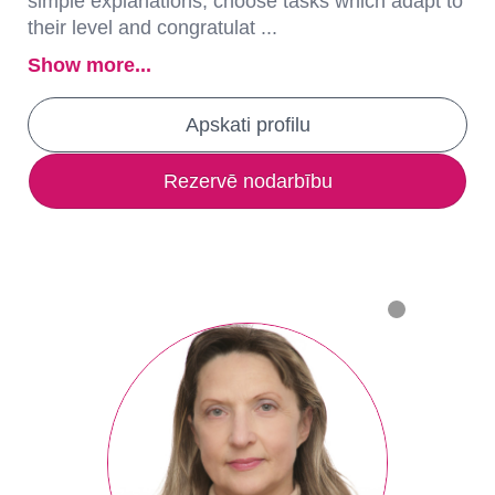
simple explanations, choose tasks which adapt to
their level and congratulat ...
Show more...
Apskati profilu
Rezervē nodarbību