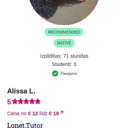
RECOMMENDED
NATIVE
Izpildītas:
71 stundas
Studenti:
3
Pieejams
Alissa L.
5
Cena no
€ 12
līdz
€ 18
Lonet.
Tutor