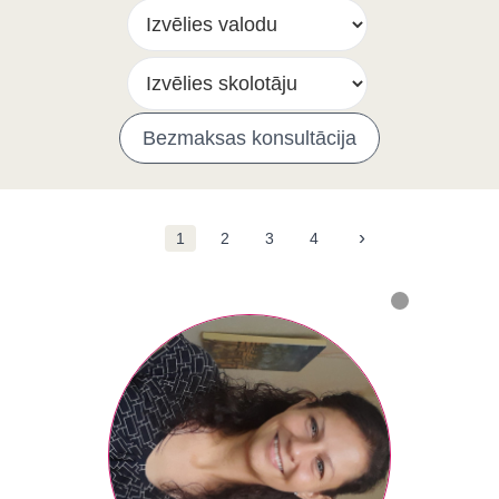
Bezmaksas konsultācija
›
1
2
3
4