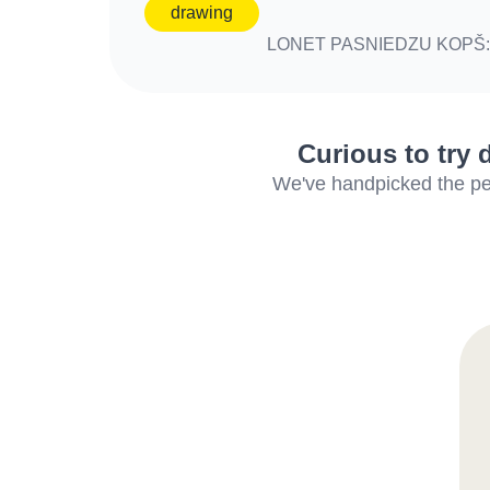
drawing
LONET PASNIEDZU KOPŠ:
Curious to try 
We've handpicked the perf