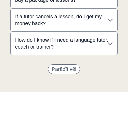
buy a package of lessons?
If a tutor cancels a lesson, do I get my
money back?
How do I know if I need a language tutor,
coach or trainer?
Parādīt vēl