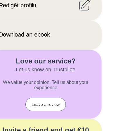
Rediģēt profilu
Download an ebook
Love our service?
Let us know on Trustpilot!
We value your opinion! Tell us about your
experience
Leave a review
Invite a friend and get €10