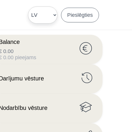
Pieslēgties
Balance
€ 0.00
€ 0.00 pieejams
Darījumu vēsture
Nodarbību vēsture