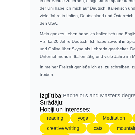
in der Schule zu lernen; einige Jahre später kam
der Uni habe ich mich auf Deutsch, Italienisch und
viele Jahre in Italien, Deutschland und Österreich 
den USA.
Mein ganzes Leben habe ich Italienisch und Englis
+ zirka 20 Jahre Deutsch. Ich habe sowohl in Sp
und Online über Skype als Lehrerin gearbeitet. Da
Unternehmens in Italien tätig und viele Jahre im 
In meiner Freizeit genieße ich es, zu schreiben, z
treiben.
Izglītība:
Bachelor's and Master's degre
Strādāju:
Hobiji un intereses:
reading
yoga
Meditation
creative writing
cats
mountai