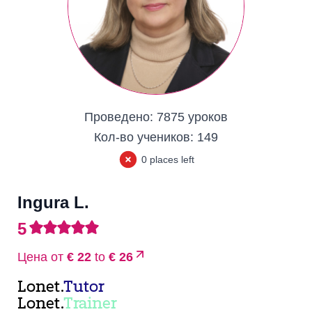
Проведено:
7875 уроков
Кол-во учеников:
149
0 places left
Ingura L.
5
Цена от
€ 22
to
€ 26
Lonet.
Tutor
Lonet.
Trainer