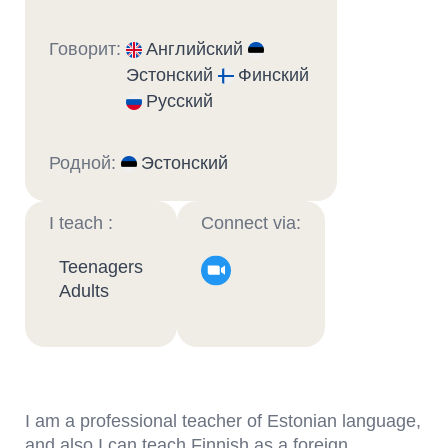
Говорит:
Английский
Эстонский
Финский
Русский
Родной:
Эстонский
I teach :
Connect via:
Teenagers
Adults
I am a professional teacher of Estonian language,
and also I can teach Finnish as a foreign