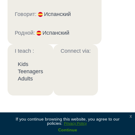
Говорит:
Испанский
Родной:
Испанский
I teach :
Connect via:
Kids
Teenagers
Adults
x
Soy profesor de niños y jóvenes, con 10 años de
If you continue browsing this website, you agree to our
policies:
Privacy Policy
experiencia en educación formal. Doy clases de
Continue
inmersión para todas las edades, desde el nivel