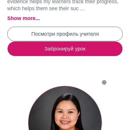
evidence helps my learners track their progress,
which helps them see their suc ...
Show more...
Посмотри профиль учителя
Забронируй урок