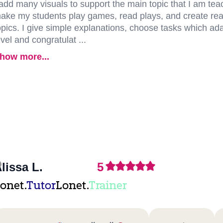
 add many visuals to support the main topic that I am teac
ake my students play games, read plays, and create real
opics. I give simple explanations, choose tasks which adap
evel and congratulat ...
how more...
lissa L.
5
onet.
Tutor
Lonet.
Trainer