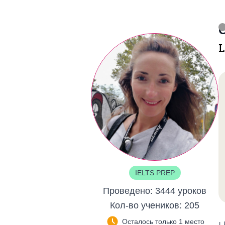
C
L
IELTS PREP
Проведено:
3444 уроков
Кол-во учеников:
205
Осталось только 1 место