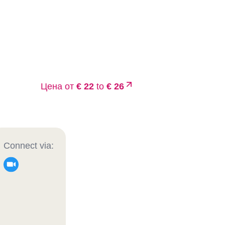
Цена от
€ 22
to
€ 26
Connect via: