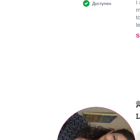
I
Доступен
m
t
l
S
A
L