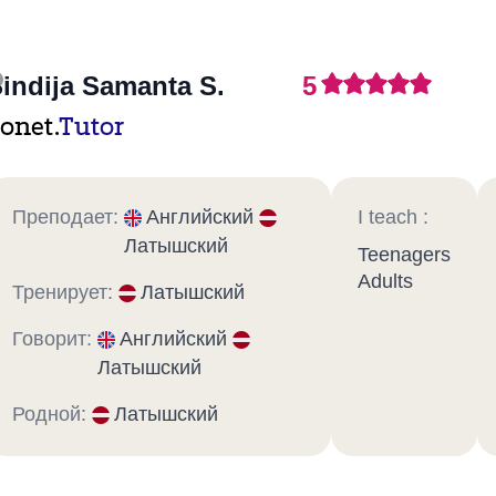
indija Samanta S.
5
onet.
Tutor
Преподает:
Английский
I teach :
Латышский
Teenagers
Adults
Тренирует:
Латышский
Говорит:
Английский
Латышский
Родной:
Латышский