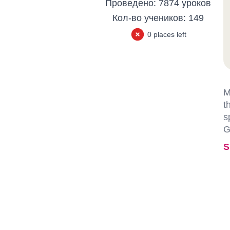
Проведено:
7874 уроков
Кол-во учеников:
149
0 places left
M
t
s
G
S