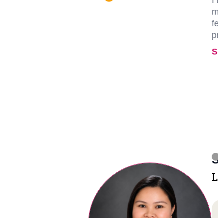
I
m
f
p
S
S
L