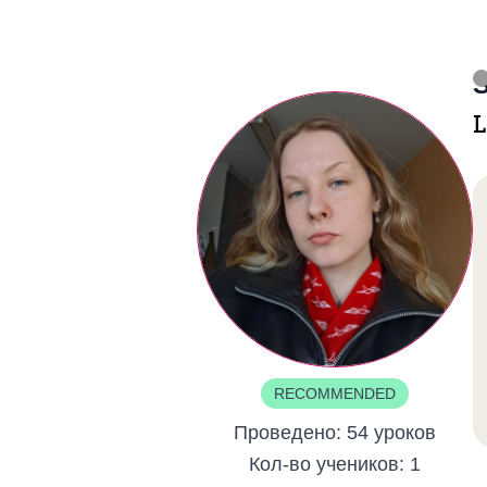
S
L
RECOMMENDED
Проведено:
54 уроков
Кол-во учеников:
1