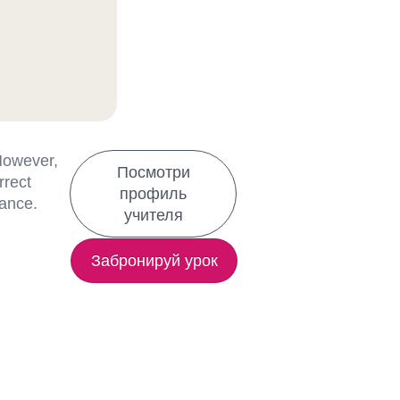
 However,
Посмотри
rrect
профиль
lance.
учителя
Забронируй урок