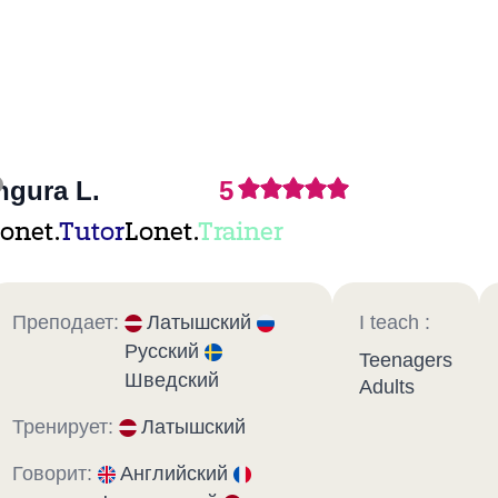
ngura L.
5
onet.
Tutor
Lonet.
Trainer
Преподает:
Латышский
I teach :
Русский
Teenagers
Шведский
Adults
Тренирует:
Латышский
Говорит:
Английский