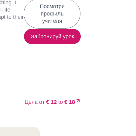
hing. I
Посмотри
-life
профиль
t to their
учителя
Забронируй урок
Цена от
€ 12
to
€ 18