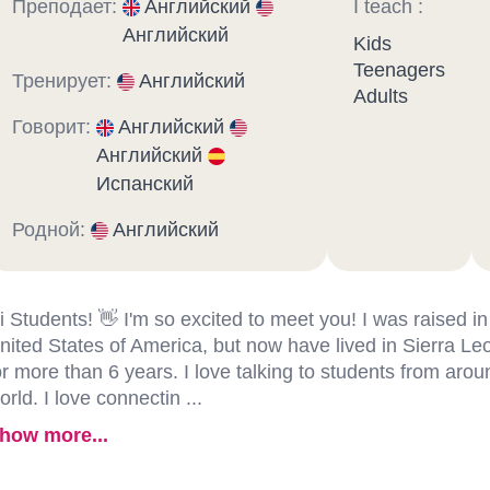
Преподает:
Английский
I teach :
Английский
Kids
Teenagers
Тренирует:
Английский
Adults
Говорит:
Английский
Английский
Испанский
Родной:
Английский
i Students! 👋 I'm so excited to meet you! I was raised in
nited States of America, but now have lived in Sierra Le
or more than 6 years. I love talking to students from arou
orld. I love connectin ...
how more...