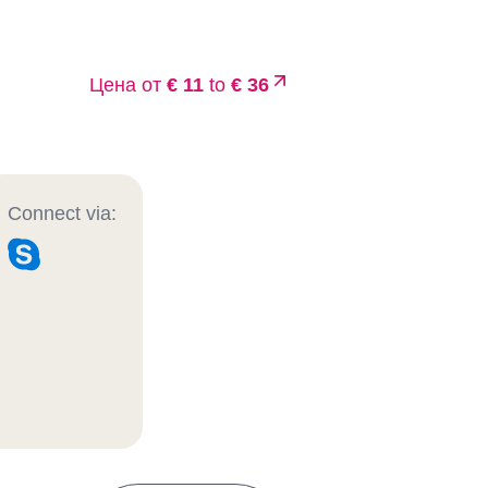
Цена от
€ 11
to
€ 36
Connect via: