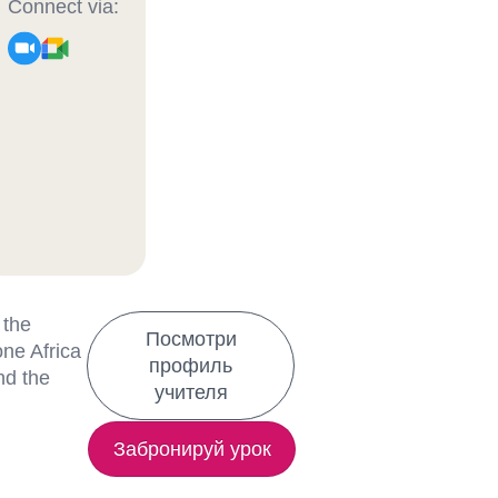
Connect via:
 the
Посмотри
one Africa
профиль
nd the
учителя
Забронируй урок