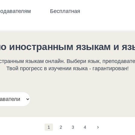
одавателям
Бесплатная
по иностранным языкам и яз
транным языкам онлайн. Выбери язык, преподавате
Твой прогресс в изучении языка - гарантирован!
›
1
2
3
4