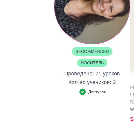
RECOMMENDED
НОСИТЕЛЬ
Проведено:
71 уроков
Кол-во учеников:
3
H
Доступен
U
f
w
S