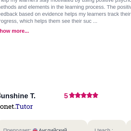
 help my learners stay motivated by using positive psych
ethods and elements in the learning process. The positi
eedback based on evidence helps my learners track their
rogress, which helps them see their suc ...
how more...
unshine T.
5
onet.
Tutor
Преподает:
Английский
I teach :