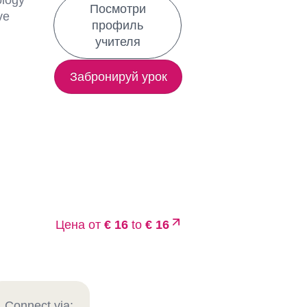
ology
Посмотри
ve
профиль
учителя
Забронируй урок
Цена от
€ 16
to
€ 16
Connect via: