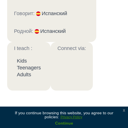
Говорит:
Испанский
Родной:
Испанский
I teach :
Connect via:
Kids
Teenagers
Adults
x
Soy profesor de niños y jóvenes, con 10 años de
If you continue browsing this website, you agree to our
policies:
Privacy Policy
experiencia en educación formal. Doy clases de
Continue
inmersión para todas las edades, desde el nivel