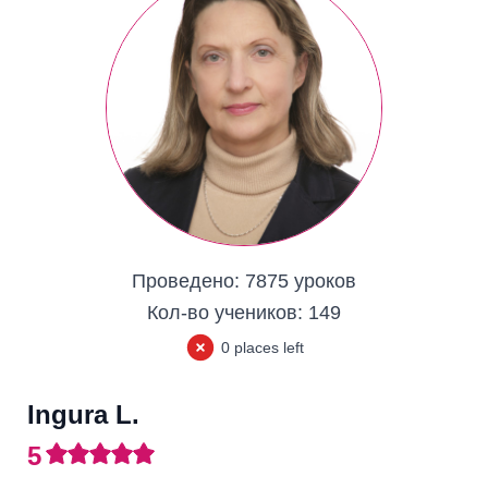
Проведено:
7875 уроков
Кол-во учеников:
149
0 places left
Ingura L.
5