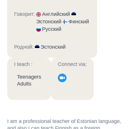
Говорит:
Английский
Эстонский
Финский
Русский
Родной:
Эстонский
I teach :
Connect via:
Teenagers
Adults
I am a professional teacher of Estonian language,
and also I can teach Finnish as a foreign