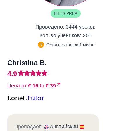
IELTS PREP
Проведено:
3444 уроков
Кол-во учеников:
205
Осталось только 1 место
Christina B.
4.9
Цена от
€ 16
to
€ 39
Lonet.
Tutor
Преподает:
Английский