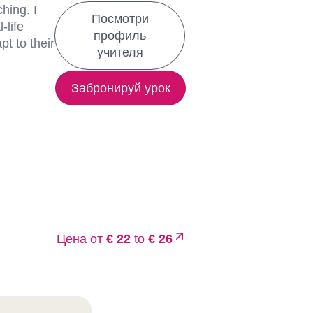
hing. I
Посмотри
-life
профиль
t to their
учителя
Забронируй урок
Цена от
€ 22
to
€ 26