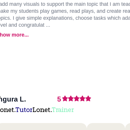
 add many visuals to support the main topic that I am teac
ake my students play games, read plays, and create real
opics. I give simple explanations, choose tasks which adap
evel and congratulat ...
how more...
ngura L.
5
onet.
Tutor
Lonet.
Trainer