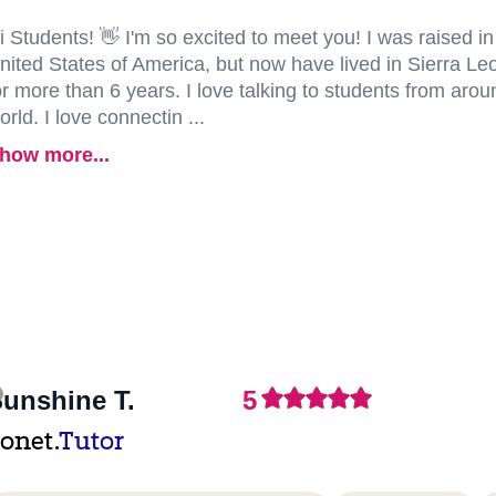
i Students! 👋 I'm so excited to meet you! I was raised in
nited States of America, but now have lived in Sierra Le
or more than 6 years. I love talking to students from arou
orld. I love connectin ...
how more...
unshine T.
5
onet.
Tutor