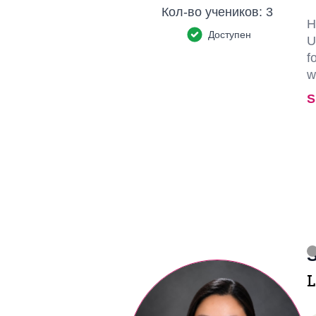
Кол-во учеников:
3
H
Доступен
U
f
w
S
S
L