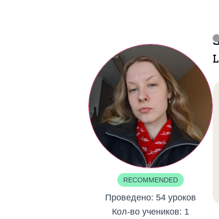
S
L
RECOMMENDED
Проведено:
54 уроков
Кол-во учеников:
1