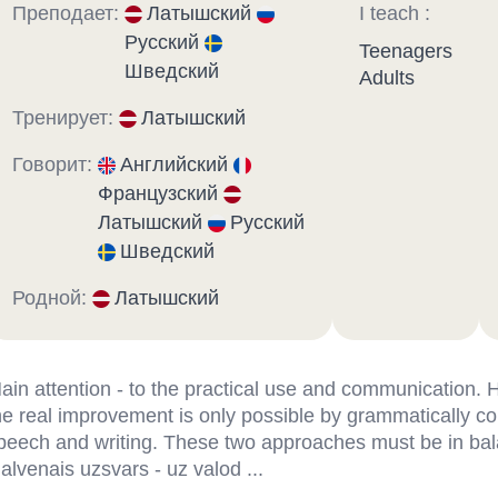
Преподает:
Латышский
I teach :
Русский
Teenagers
Шведский
Adults
Тренирует:
Латышский
Говорит:
Английский
Французский
Латышский
Русский
Шведский
Родной:
Латышский
ain attention - to the practical use and communication.
he real improvement is only possible by grammatically co
peech and writing. These two approaches must be in ba
alvenais uzsvars - uz valod ...