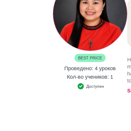
BEST PRICE
H
m
Проведено:
4 уроков
h
Кол-во учеников:
1
t
Доступен
S