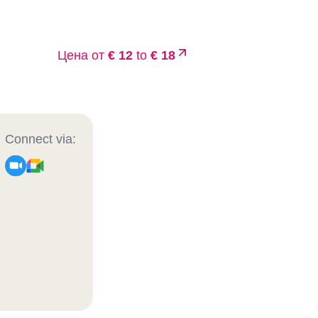
Цена от
€ 12
to
€ 18
Connect via: