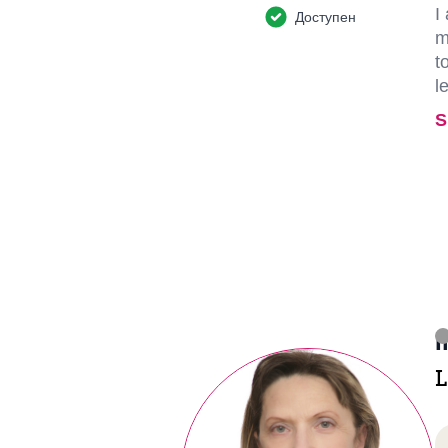
I
Доступен
m
t
l
S
I
L