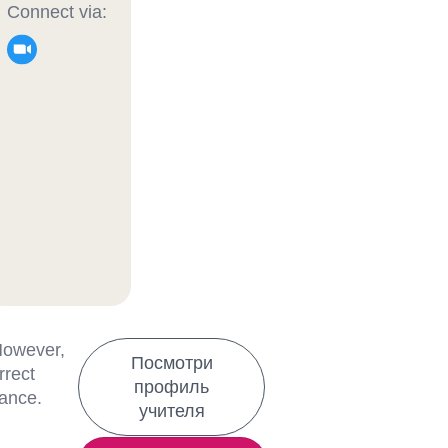
Connect via:
 However,
Посмотри
rrect
профиль
lance.
учителя