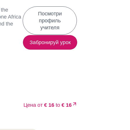
 the
Посмотри
one Africa
профиль
nd the
учителя
Забронируй урок
Цена от
€ 16
to
€ 16