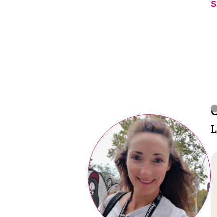
S
C
L