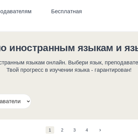
одавателям
Бесплатная
по иностранным языкам и яз
транным языкам онлайн. Выбери язык, преподавате
Твой прогресс в изучении языка - гарантирован!
›
1
2
3
4