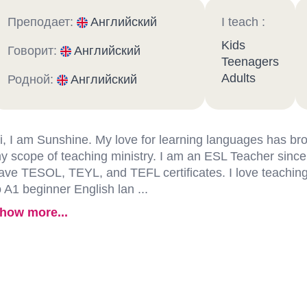
Преподает:
Английский
I teach :
Kids
Говорит:
Английский
Teenagers
Adults
Родной:
Английский
i, I am Sunshine. My love for learning languages has b
y scope of teaching ministry. I am an ESL Teacher since
ave TESOL, TEYL, and TEFL certificates. I love teachin
o A1 beginner English lan ...
how more...