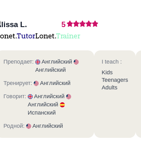
lissa L.
5
onet.
Tutor
Lonet.
Trainer
Преподает:
Английский
I teach :
Английский
Kids
Teenagers
Тренирует:
Английский
Adults
Говорит:
Английский
Английский
Испанский
Родной:
Английский