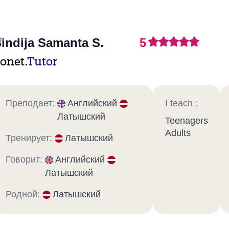
indija Samanta S.
5
onet.
Tutor
Преподает:
Английский
I teach :
Латышский
Teenagers
Adults
Тренирует:
Латышский
Говорит:
Английский
Латышский
Родной:
Латышский