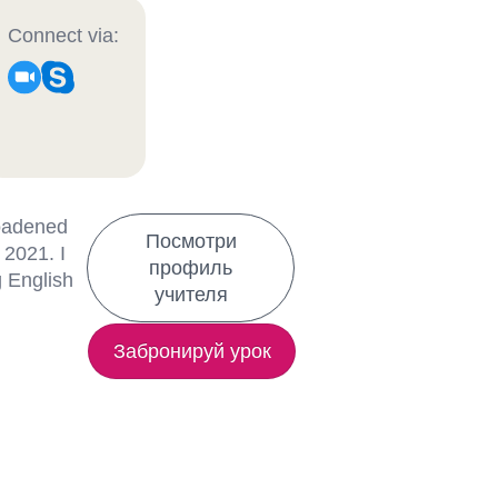
Connect via:
roadened
Посмотри
 2021. I
профиль
g English
учителя
Забронируй урок