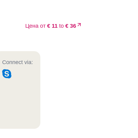
Цена от
€ 11
to
€ 36
Connect via: