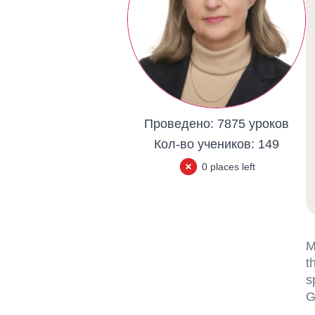
Проведено:
7875 уроков
Кол-во учеников:
149
0 places left
M
t
s
G